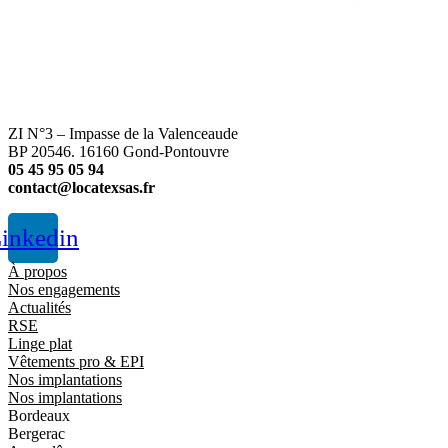
ZI N°3 – Impasse de la Valenceaude
BP 20546. 16160 Gond-Pontouvre
05 45 95 05 94
contact@locatexsas.fr
inkedin
À propos
Nos engagements
Actualités
RSE
Linge plat
Vêtements pro & EPI
Nos implantations
Nos implantations
Bordeaux
Bergerac