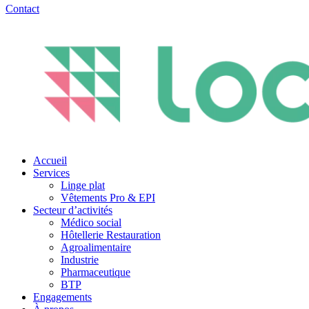
Contact
Accueil
Services
Linge plat
Vêtements Pro & EPI
Secteur d’activités
Médico social
Hôtellerie Restauration
Agroalimentaire
Industrie
Pharmaceutique
BTP
Engagements