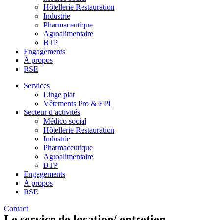
Hôtellerie Restauration
Industrie
Pharmaceutique
Agroalimentaire
BTP
Engagements
À propos
RSE
Services
Linge plat
Vêtements Pro & EPI
Secteur d’activités
Médico social
Hôtellerie Restauration
Industrie
Pharmaceutique
Agroalimentaire
BTP
Engagements
À propos
RSE
Contact
Le service de location/ entretien